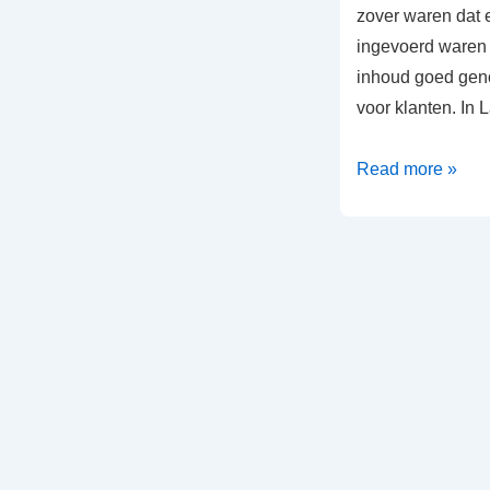
zover waren dat 
ingevoerd waren
inhoud goed gen
voor klanten. In
Labelwebshop
Read more »
is
live