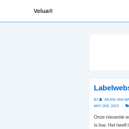
↓
Velua®
Skip
to
Main
Content
Labelwebs
BY
ARJAN VAN W
MAY 2ND, 2023
Onze nieuwste 
is live. Het heef