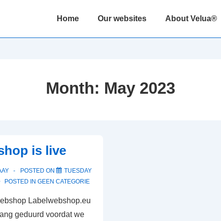
Main
Home
Our websites
About Velua®
Navigation
Month:
May 2023
hop is live
AAY
POSTED ON
TUESDAY
POSTED IN
GEEN CATEGORIE
webshop Labelwebshop.eu
t lang geduurd voordat we